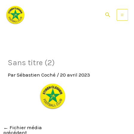
Aller
au
Rechercher
contenu
Sans titre (2)
Par
Sébastien Coché
/
20 avril 2023
←
Fichier média
précédent