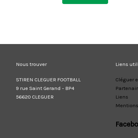
Nous trouver
Liens uti
STIREN CLEGUER FOOTBALL
Cléguer e
9 rue Saint Gerand - BP4
Partenai
56620 CLEGUER
Liens
Mentions
Faceb