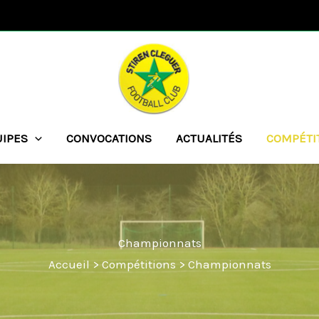
UIPES
CONVOCATIONS
ACTUALITÉS
COMPÉTI
Championnats
Accueil
> Compétitions >
Championnats