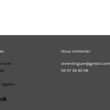
les
Nous contacter
n bref
stirenkliguer@gmail.co
res
02 97 32 65 06
 légales
ook