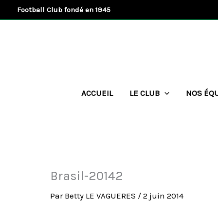
Aller
Football Club fondé en 1945
au
contenu
ACCUEIL
LE CLUB
NOS ÉQ
Brasil-20142
Par
Betty LE VAGUERES
/
2 juin 2014