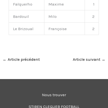
Falquerho
Maxime
1
Bardouil
Milo
2
Le Brizoual
Françoise
2
←
Article précédent
Article suivant
→
Nous trouver
STIREN CLEGUER FOOTBALL