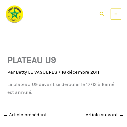
Aller
au
Rechercher
contenu
PLATEAU U9
Par
Betty LE VAGUERES
/
16 décembre 2011
Le plateau U9 devant se dérouler le 17/12 à Berné
est annulé.
←
Article précédent
Article suivant
→