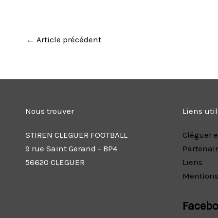
←
Article précédent
Nous trouver
Liens uti
STIREN CLEGUER FOOTBALL
Cléguer e
9 rue Saint Gerand - BP4
Partenai
56620 CLEGUER
Liens
Mentions
Faceb