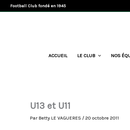
Aller
Football Club fondé en 1945
au
contenu
ACCUEIL
LE CLUB
NOS ÉQ
U13 et U11
Par
Betty LE VAGUERES
/
20 octobre 2011