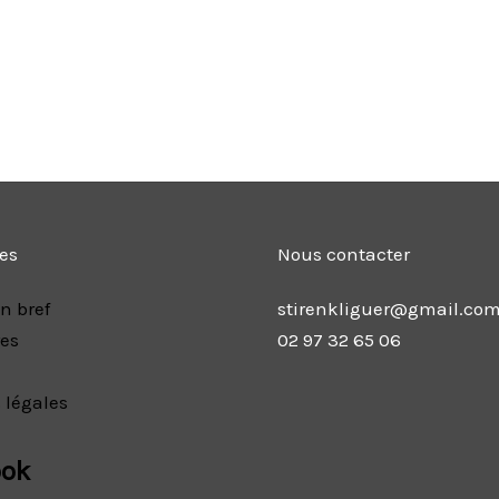
les
Nous contacter
n bref
stirenkliguer@gmail.co
res
02 97 32 65 06
 légales
ook