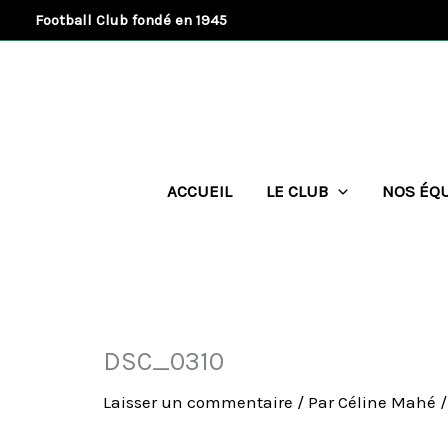
Aller
Football Club fondé en 1945
au
contenu
ACCUEIL
LE CLUB
NOS ÉQ
DSC_0310
Laisser un commentaire
/ Par
Céline Mahé