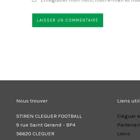
Nous trouver
Liens uti
STIREN CLEGUER FOOTBALL
Cléguer e
9 rue Saint Gerand - BP4
Partenai
56620 CLEGUER
Liens