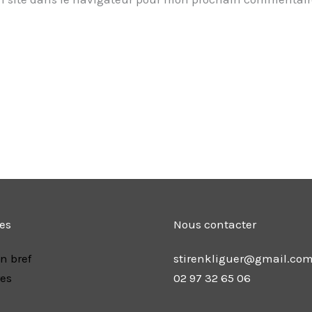
les
Nous contacter
n bref
stirenkliguer@gmail.co
res
02 97 32 65 06