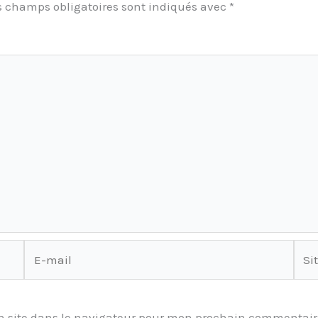
s champs obligatoires sont indiqués avec
*
E-
Site
mail
 site dans le navigateur pour mon prochain commentair