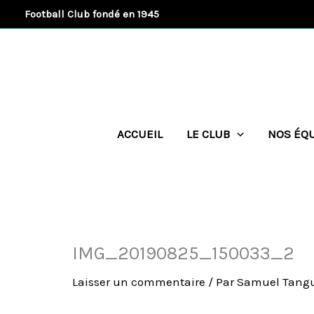
Aller
Football Club fondé en 1945
au
contenu
ACCUEIL
LE CLUB
NOS ÉQ
IMG_20190825_150033_2
Laisser un commentaire
/ Par
Samuel Tang