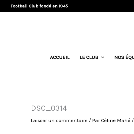
Aller
Football Club fondé en 1945
au
contenu
ACCUEIL
LE CLUB
NOS ÉQ
DSC_0314
Laisser un commentaire
/ Par
Céline Mahé