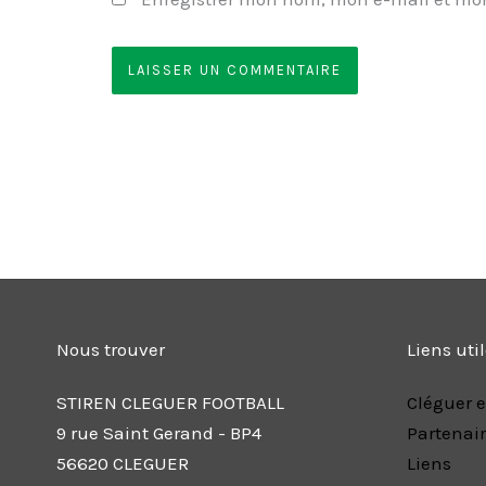
Nous trouver
Liens uti
STIREN CLEGUER FOOTBALL
Cléguer e
9 rue Saint Gerand - BP4
Partenai
56620 CLEGUER
Liens