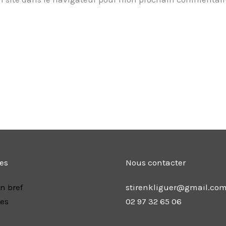
les
Nous contacter
n bref
stirenkliguer@gmail.co
res
02 97 32 65 06