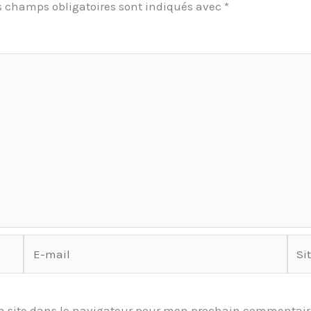
s champs obligatoires sont indiqués avec
*
E-
Site
mail
 site dans le navigateur pour mon prochain commentair