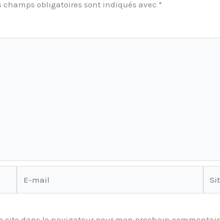
s champs obligatoires sont indiqués avec
*
E-
Site
mail
 site dans le navigateur pour mon prochain commentair