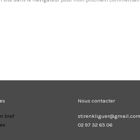
les
Nous contacter
n bref
stirenkliguer@gmail.co
res
02 97 32 65 06