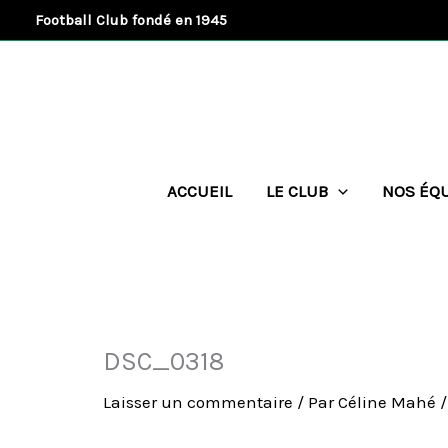
Aller
Football Club fondé en 1945
au
contenu
ACCUEIL
LE CLUB
NOS ÉQ
DSC_0318
Laisser un commentaire
/ Par
Céline Mahé