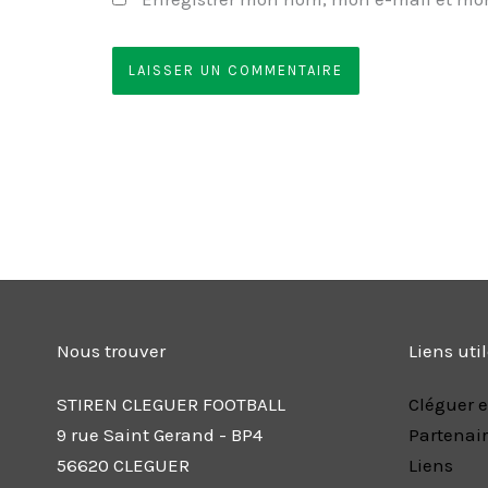
Nous trouver
Liens uti
STIREN CLEGUER FOOTBALL
Cléguer e
9 rue Saint Gerand - BP4
Partenai
56620 CLEGUER
Liens