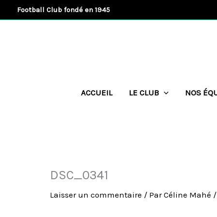
Aller
Football Club fondé en 1945
au
contenu
ACCUEIL
LE CLUB
NOS ÉQ
DSC_0341
Laisser un commentaire
/ Par
Céline Mahé