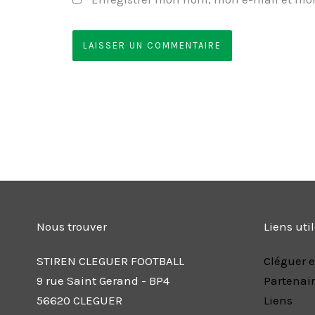
Nous trouver
Liens uti
STIREN CLEGUER FOOTBALL
Cléguer e
9 rue Saint Gerand - BP4
Partenai
56620 CLEGUER
Liens