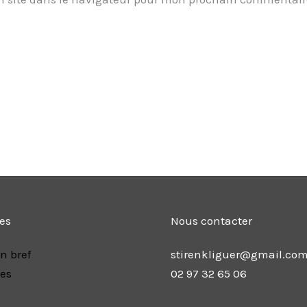
les
Nous contacter
n bref
stirenkliguer@gmail.co
res
02 97 32 65 06