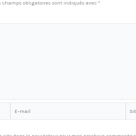
s champs obligatoires sont indiqués avec
*
E-
Site
mail
 site dans le navigateur pour mon prochain commentair