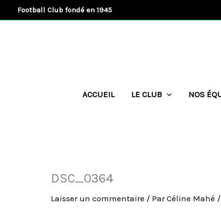
Aller
Football Club fondé en 1945
au
contenu
ACCUEIL
LE CLUB
NOS ÉQ
DSC_0364
Laisser un commentaire
/ Par
Céline Mahé