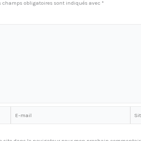
s champs obligatoires sont indiqués avec
*
E-
Site
mail
 site dans le navigateur pour mon prochain commentair