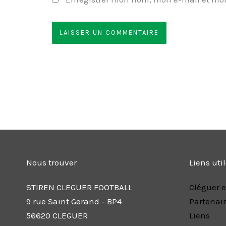
Nous trouver
Liens uti
STIREN CLEGUER FOOTBALL
Cléguer e
9 rue Saint Gerand - BP4
Partenai
56620 CLEGUER
Liens