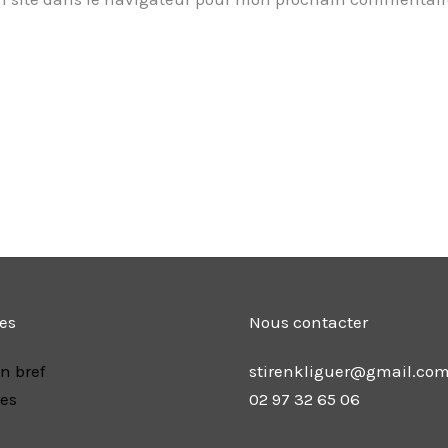
les
Nous contacter
n bref
stirenkliguer@gmail.co
res
02 97 32 65 06