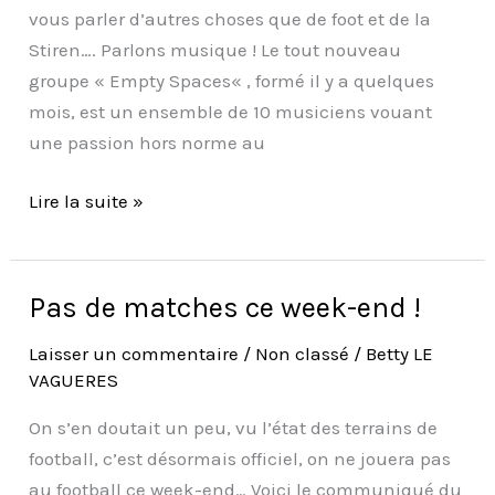
vous parler d’autres choses que de foot et de la
Stiren…. Parlons musique ! Le tout nouveau
groupe « Empty Spaces« , formé il y a quelques
mois, est un ensemble de 10 musiciens vouant
une passion hors norme au
Lire la suite »
Pas de matches ce week-end !
Pas
de
Laisser un commentaire
/
Non classé
/
Betty LE
matches
VAGUERES
ce
week-
On s’en doutait un peu, vu l’état des terrains de
end
football, c’est désormais officiel, on ne jouera pas
!
au football ce week-end… Voici le communiqué du