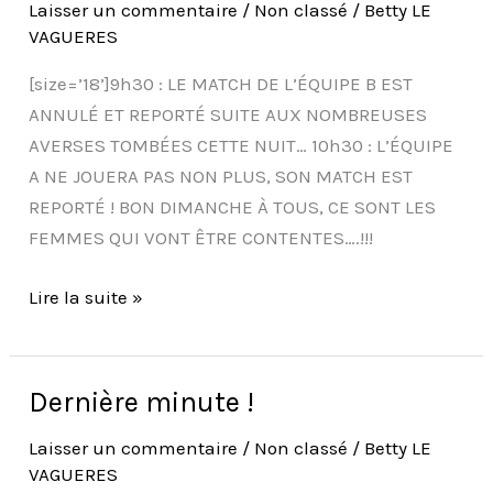
Laisser un commentaire
/
Non classé
/
Betty LE
!
VAGUERES
[size=’18’]9h30 : LE MATCH DE L’ÉQUIPE B EST
ANNULÉ ET REPORTÉ SUITE AUX NOMBREUSES
AVERSES TOMBÉES CETTE NUIT… 10h30 : L’ÉQUIPE
A NE JOUERA PAS NON PLUS, SON MATCH EST
REPORTÉ ! BON DIMANCHE À TOUS, CE SONT LES
FEMMES QUI VONT ÊTRE CONTENTES….!!!
Lire la suite »
Dernière minute !
Dernière
minute
Laisser un commentaire
/
Non classé
/
Betty LE
!
VAGUERES