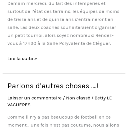
15
Demain mercredi, du fait des intemperies et
ans
surtout de l’état des terrains, les équipes de moins
!
de treize ans et de quinze ans s’entraineront en
salle. Les deux coaches souhaiteraient organiser
un petit tournoi, alors soyez nombreux! Rendez-
vous à 17h30 à la Salle Polyvalente de Cléguer.
Lire la suite »
Parlons d’autres choses ….!
Parlons
d’autres
Laisser un commentaire
/
Non classé
/
Betty LE
choses
VAGUERES
….!
Comme il n’y a pas beaucoup de football en ce
moment….une fois n’est pas coutume, nous allons