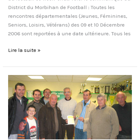
District du Morbihan de Football : Toutes les
rencontres départementales (Jeunes, Féminines,
Seniors, Loisirs, Vétérans) des 09 et 10 Décembre
2006 sont reportées à une date ultérieure. Tous les
Lire la suite »
Thierry
est
notre
nouvel
arbitre
!