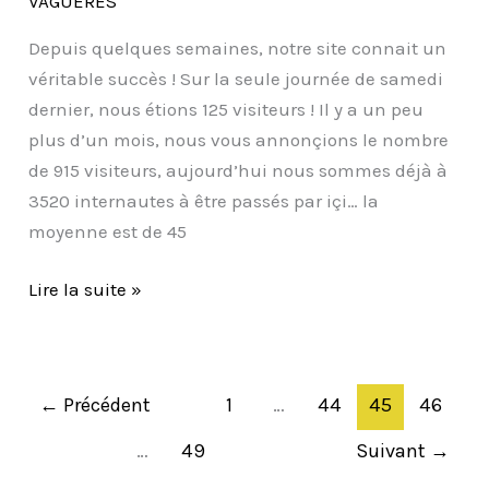
VAGUERES
en
plus
Depuis quelques semaines, notre site connait un
nombreux…!
véritable succès ! Sur la seule journée de samedi
dernier, nous étions 125 visiteurs ! Il y a un peu
plus d’un mois, nous vous annonçions le nombre
de 915 visiteurs, aujourd’hui nous sommes déjà à
3520 internautes à être passés par içi… la
moyenne est de 45
Lire la suite »
←
Précédent
1
…
44
45
46
…
49
Suivant
→