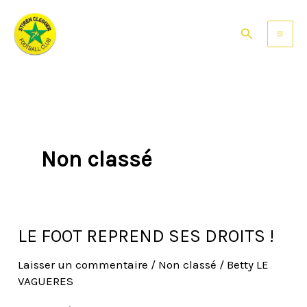
Aller
au
Rechercher
contenu
Non classé
LE FOOT REPREND SES DROITS !
LE
FOOT
Laisser un commentaire
/
Non classé
/
Betty LE
REPREND
VAGUERES
SES