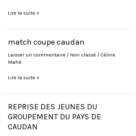
Avenir
Campeneac
Lire la suite »
match coupe caudan
match
coupe
Laisser un commentaire
/
Non classé
/
Céline
caudan
Mahé
Lire la suite »
REPRISE DES JEUNES DU
REPRISE
DES
GROUPEMENT DU PAYS DE
JEUNES
CAUDAN
DU