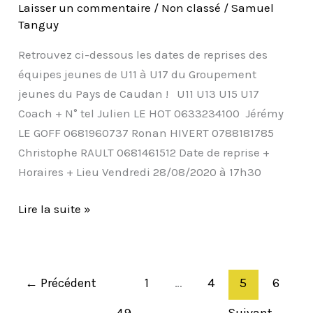
Laisser un commentaire
/
Non classé
/
Samuel
GROUPEMENT
Tanguy
DU
PAYS
Retrouvez ci-dessous les dates de reprises des
DE
équipes jeunes de U11 à U17 du Groupement
CAUDAN
jeunes du Pays de Caudan ! U11 U13 U15 U17
Coach + N° tel Julien LE HOT 0633234100 Jérémy
LE GOFF 0681960737 Ronan HIVERT 0788181785
Christophe RAULT 0681461512 Date de reprise +
Horaires + Lieu Vendredi 28/08/2020 à 17h30
Lire la suite »
←
Précédent
1
…
4
5
6
…
49
Suivant
→