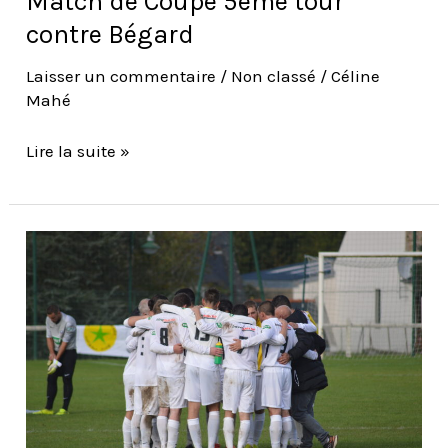
Match de Coupe 5ème tour
contre Bégard
Laisser un commentaire
/
Non classé
/
Céline
Mahé
Lire la suite »
Match
de
Coupe
4ème
Tour
contre
ES
Larre