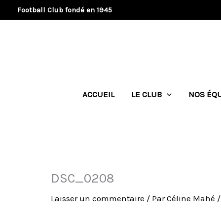
Aller
Football Club fondé en 1945
au
contenu
ACCUEIL
LE CLUB
NOS ÉQ
DSC_0208
Laisser un commentaire
/ Par
Céline Mahé