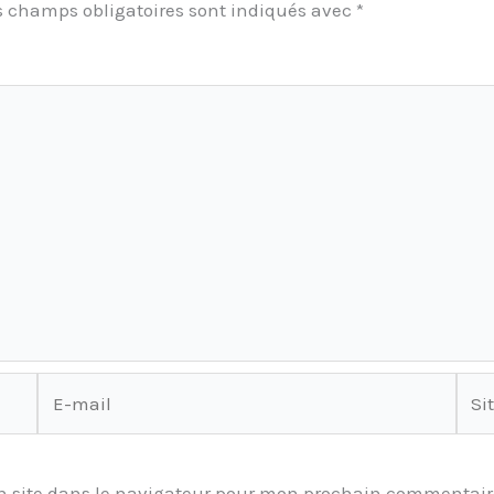
s champs obligatoires sont indiqués avec
*
E-
Site
mail
 site dans le navigateur pour mon prochain commentair