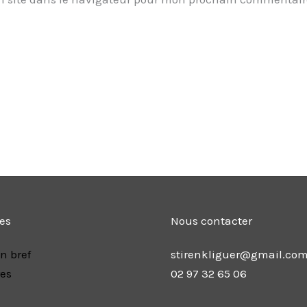
les
Nous contacter
n bref
stirenkliguer@gmail.co
res
02 97 32 65 06