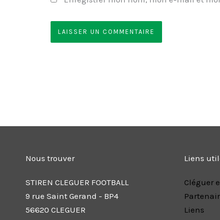
Nous trouver
Liens uti
STIREN CLEGUER FOOTBALL
Cléguer e
9 rue Saint Gerand - BP4
Partenai
56620 CLEGUER
Liens