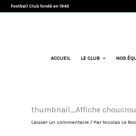
Aller
Football Club fondé en 1945
au
contenu
ACCUEIL
LE CLUB
NOS ÉQ
thumbnail_Affiche choucrou
Laisser un commentaire
/ Par
Nicolas Le Ro