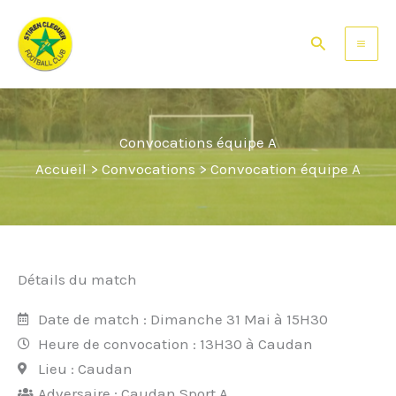
Aller
Facebook
Instagram
au
Rechercher
contenu
Convocations équipe A
Accueil
>
Convocations
>
Convocation équipe A
Détails du match
Date de match : Dimanche 31 Mai à 15H30
Heure de convocation : 13H30 à Caudan
Lieu : Caudan
Adversaire : Caudan Sport A