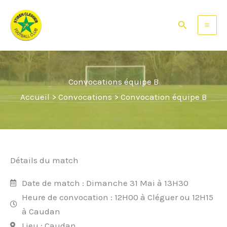
Aller
Facebook
Instagram
au
Rechercher
contenu
Convocations équipe B
Accueil
>
Convocations
>
Convocation équipe B
Détails du match
Date de match : Dimanche 31 Mai à 13H30
Heure de convocation : 12H00 à Cléguer ou 12H15
à Caudan
Lieu : Caudan