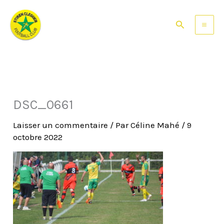
Aller
au
Rechercher
contenu
DSC_0661
Laisser un commentaire
/ Par
Céline Mahé
/
9
octobre 2022