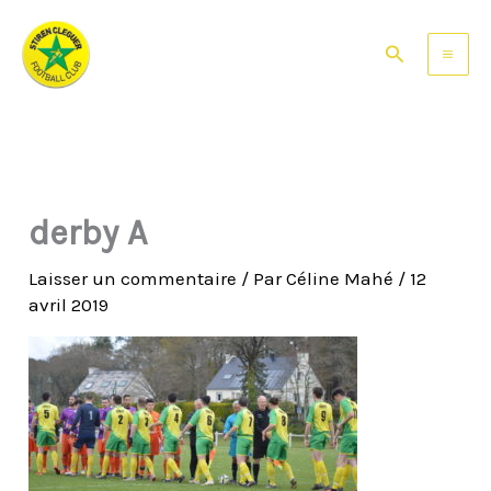
Aller
au
Rechercher
contenu
derby A
Laisser un commentaire
/ Par
Céline Mahé
/
12
avril 2019