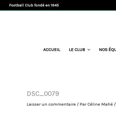
Aller
Football Club fondé en 1945
au
contenu
ACCUEIL
LE CLUB
NOS ÉQ
DSC_0079
Laisser un commentaire
/ Par
Céline Mahé