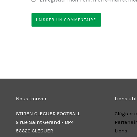
Nous trouver
Liens uti
STIREN CLEGUER FOOTBALL
Cléguer e
9 rue Saint Gerand - BP4
Partenai
56620 CLEGUER
Liens