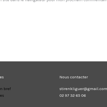
les
Nous contacter
n bref
stirenkliguer@gmail.co
res
02 97 32 65 06