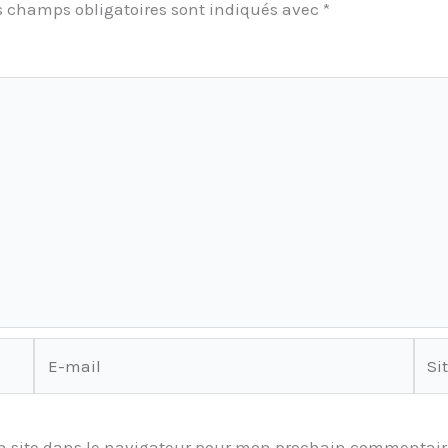
s champs obligatoires sont indiqués avec
*
E-
Site
mail
 site dans le navigateur pour mon prochain commentair