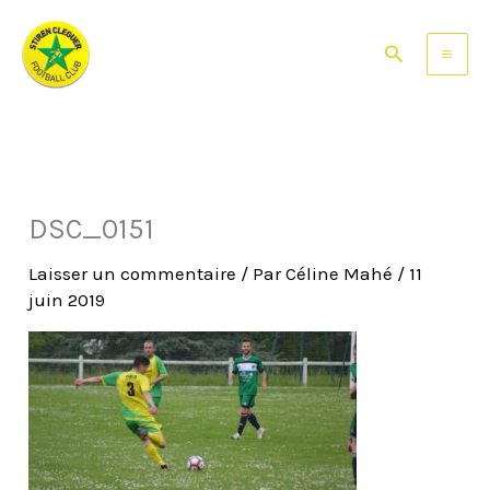
Aller
au
Rechercher
contenu
DSC_0151
Laisser un commentaire
/ Par
Céline Mahé
/
11
juin 2019