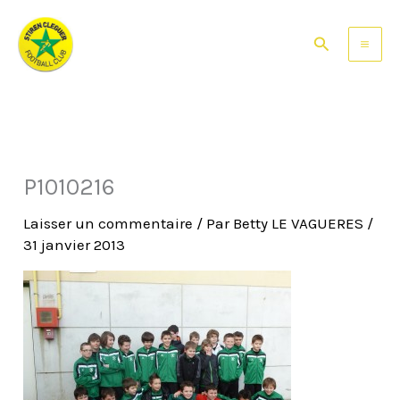
Aller
au
Rechercher
contenu
P1010216
Laisser un commentaire
/ Par
Betty LE VAGUERES
/
31 janvier 2013