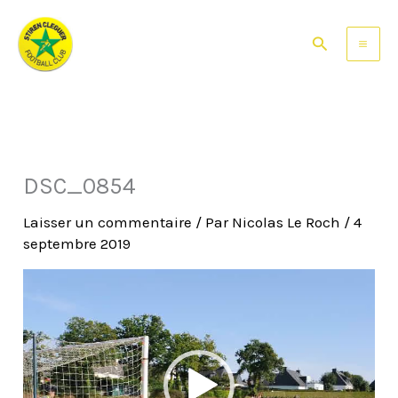
Aller
au
Rechercher
contenu
DSC_0854
Laisser un commentaire
/ Par
Nicolas Le Roch
/
4
septembre 2019
Lecteur
vidéo