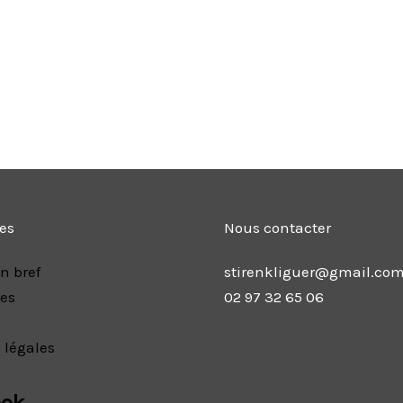
les
Nous contacter
n bref
stirenkliguer@gmail.co
res
02 97 32 65 06
 légales