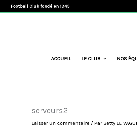
Aller
Football Club fondé en 1945
au
contenu
ACCUEIL
LE CLUB
NOS ÉQ
serveurs2
Laisser un commentaire
/ Par
Betty LE VAG