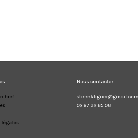
les
Nous contacter
n bref
stirenkliguer@gmail.co
res
02 97 32 65 06
 légales