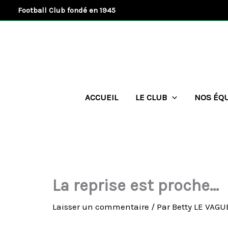
Aller
Football Club fondé en 1945
au
contenu
ACCUEIL
LE CLUB
NOS ÉQ
La reprise est proche…
Laisser un commentaire
/ Par
Betty LE VAG