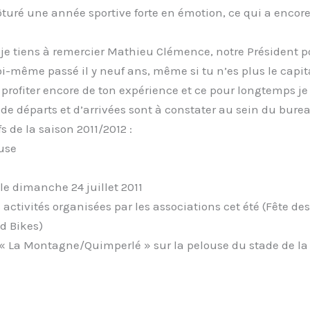
lôturé une année sportive forte en émotion, ce qui a encore
je tiens à remercier Mathieu Clémence, notre Président po
 moi-même passé il y neuf ans, même si tu n’es plus le cap
rofiter encore de ton expérience et ce pour longtemps je 
départs et d’arrivées sont à constater au sein du bureau
s de la saison 2011/2012 :
use
le dimanche 24 juillet 2011
 activités organisées par les associations cet été (Fête de
d Bikes)
« La Montagne/Quimperlé » sur la pelouse du stade de la S