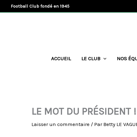
Aller
Football Club fondé en 1945
au
contenu
ACCUEIL
LE CLUB
NOS ÉQ
LE MOT DU PRÉSIDENT !
Laisser un commentaire
/ Par
Betty LE VAG