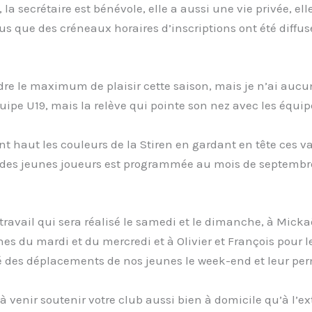
 secrétaire est bénévole, elle a aussi une vie privée, ell
s que des créneaux horaires d’inscriptions ont été diffusés
re le maximum de plaisir cette saison, mais je n’ai aucun
équipe U19, mais la relève qui pointe son nez avec les équi
nt haut les couleurs de la Stiren en gardant en tête ces vale
 des jeunes joueurs est programmée au mois de septembr
 travail qui sera réalisé le samedi et le dimanche, à Mick
es du mardi et du mercredi et à Olivier et François pour 
é des déplacements de nos jeunes le week-end et leur perm
 venir soutenir votre club aussi bien à domicile qu’à l’ext