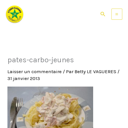
Aller
au
Rechercher
contenu
pates-carbo-jeunes
Laisser un commentaire
/ Par
Betty LE VAGUERES
/
31 janvier 2013