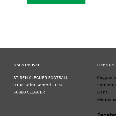
Nous trouver
Liens uti
STIREN CLEGUER FOOTBALL
Cléguer e
9 rue Saint Gerand - BP4
Partenai
56620 CLEGUER
Liens
Mentions
Faceb