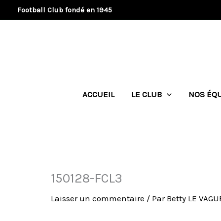
Aller
Football Club fondé en 1945
au
contenu
ACCUEIL
LE CLUB
NOS ÉQ
150128-FCL3
Laisser un commentaire
/ Par
Betty LE VAG