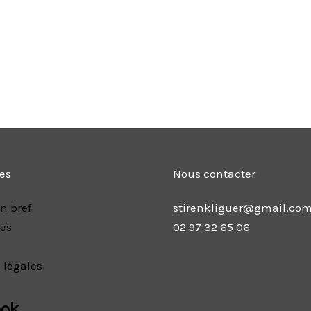
les
Nous contacter
n bref
stirenkliguer@gmail.co
res
02 97 32 65 06
 légales
ook