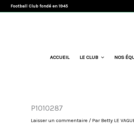
Aller
Football Club fondé en 1945
au
contenu
ACCUEIL
LE CLUB
NOS ÉQ
P1010287
Laisser un commentaire
/ Par
Betty LE VAG