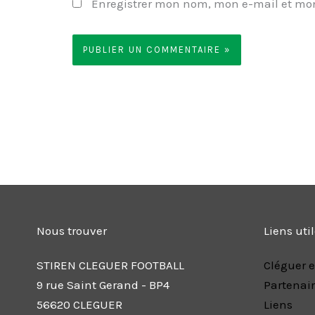
Enregistrer mon nom, mon e-mail et mon
Nous trouver
Liens uti
STIREN CLEGUER FOOTBALL
Cléguer e
9 rue Saint Gerand - BP4
Partenai
56620 CLEGUER
Liens