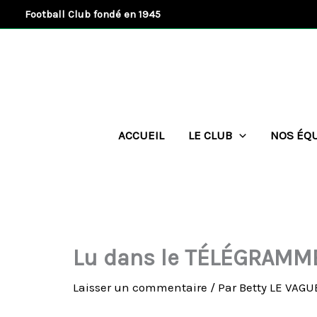
Aller
Football Club fondé en 1945
au
contenu
ACCUEIL
LE CLUB
NOS ÉQ
Lu dans le TÉLÉGRAMME
Laisser un commentaire
/ Par
Betty LE VAG