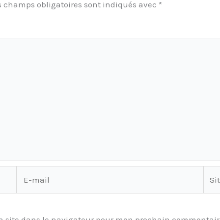
s champs obligatoires sont indiqués avec
*
E-
Site
mail
 site dans le navigateur pour mon prochain commentair