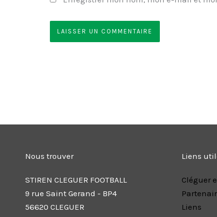
Nous trouver
Liens uti
STIREN CLEGUER FOOTBALL
Cléguer e
9 rue Saint Gerand - BP4
Partenai
56620 CLEGUER
Liens