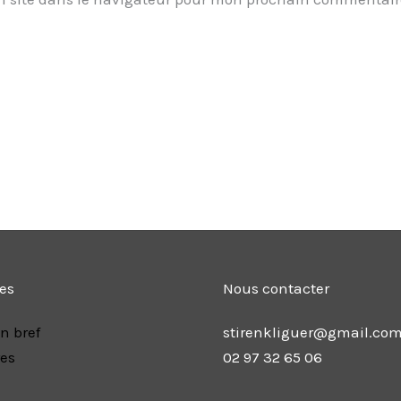
les
Nous contacter
n bref
stirenkliguer@gmail.co
res
02 97 32 65 06