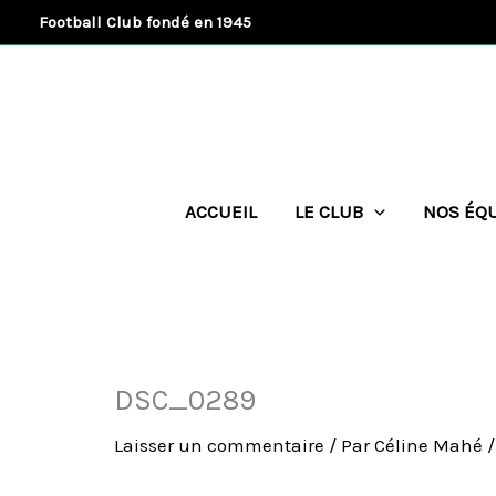
Aller
Football Club fondé en 1945
au
contenu
ACCUEIL
LE CLUB
NOS ÉQ
DSC_0289
Laisser un commentaire
/ Par
Céline Mahé