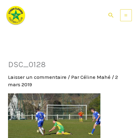
Aller
au
Rechercher
contenu
DSC_0128
Laisser un commentaire
/ Par
Céline Mahé
/
2
mars 2019