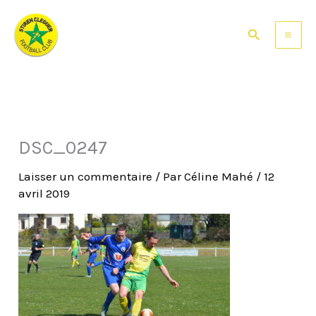
Aller
au
Rechercher
contenu
DSC_0247
Laisser un commentaire
/ Par
Céline Mahé
/
12
avril 2019