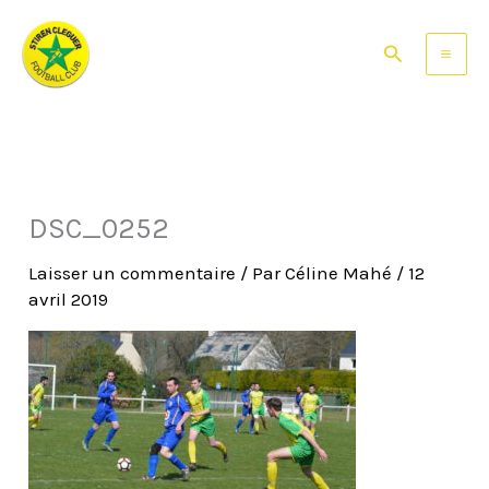
Aller
au
Rechercher
contenu
DSC_0252
Laisser un commentaire
/ Par
Céline Mahé
/
12
avril 2019