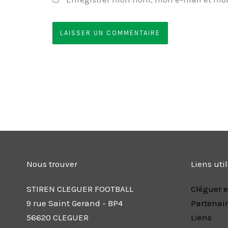
Nous trouver
Liens uti
STIREN CLEGUER FOOTBALL
Cléguer e
9 rue Saint Gerand - BP4
Partenai
56620 CLEGUER
Liens