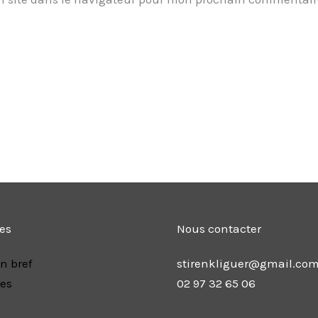
les
Nous contacter
n bref
stirenkliguer@gmail.co
res
02 97 32 65 06