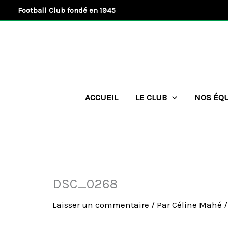
Aller
Football Club fondé en 1945
au
contenu
ACCUEIL
LE CLUB
NOS ÉQ
DSC_0268
Laisser un commentaire
/ Par
Céline Mahé