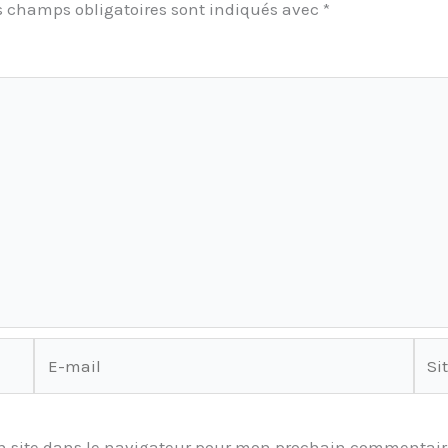
s champs obligatoires sont indiqués avec
*
E-
Site
mail
 site dans le navigateur pour mon prochain commentair