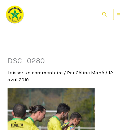
Aller
au
Rechercher
contenu
DSC_0280
Laisser un commentaire
/ Par
Céline Mahé
/
12
avril 2019