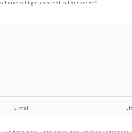
s champs obligatoires sont indiqués avec
*
E-
Site
mail
 site dans le navigateur pour mon prochain commentair