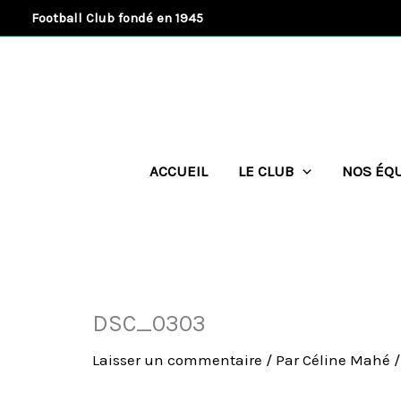
Aller
Football Club fondé en 1945
au
contenu
ACCUEIL
LE CLUB
NOS ÉQ
DSC_0303
Laisser un commentaire
/ Par
Céline Mahé