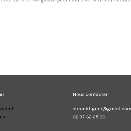
les
Nous contacter
n bref
stirenkliguer@gmail.co
res
02 97 32 65 06