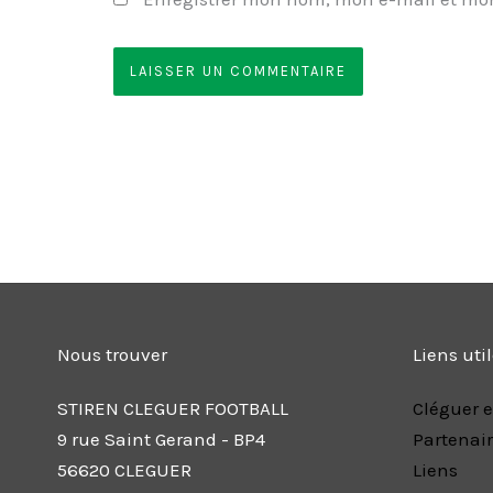
Nous trouver
Liens uti
STIREN CLEGUER FOOTBALL
Cléguer e
9 rue Saint Gerand - BP4
Partenai
56620 CLEGUER
Liens