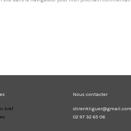
les
Nous contacter
n bref
stirenkliguer@gmail.co
res
02 97 32 65 06