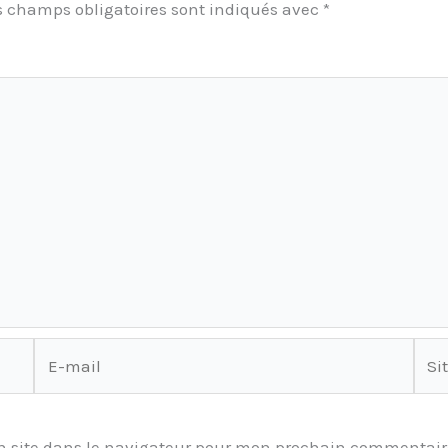
s champs obligatoires sont indiqués avec
*
E-
Site
mail
 site dans le navigateur pour mon prochain commentair