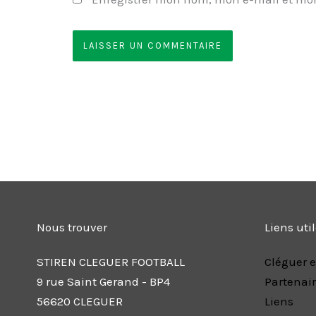
Nous trouver
Liens uti
STIREN CLEGUER FOOTBALL
Cléguer e
9 rue Saint Gerand - BP4
Partenai
56620 CLEGUER
Liens