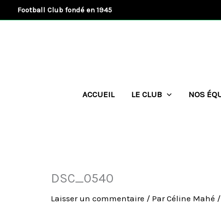
Aller
Football Club fondé en 1945
au
contenu
ACCUEIL
LE CLUB
NOS ÉQ
DSC_0540
Laisser un commentaire
/ Par
Céline Mahé