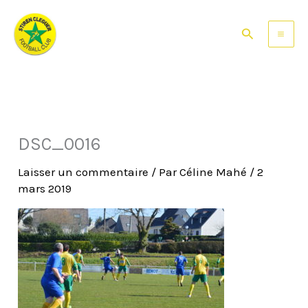
Aller
au
Rechercher
contenu
DSC_0016
Laisser un commentaire
/ Par
Céline Mahé
/
2
mars 2019