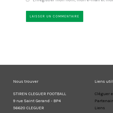
Nous trouver
Liens uti
STIREN CLEGUER FOOTBALL
Cléguer e
9 rue Saint Gerand - BP4
Partenai
56620 CLEGUER
Liens