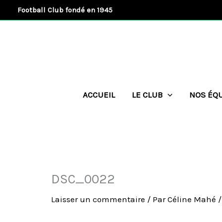
Aller
Football Club fondé en 1945
au
contenu
ACCUEIL
LE CLUB
NOS ÉQ
DSC_0022
Laisser un commentaire
/ Par
Céline Mahé