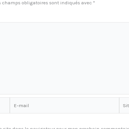
s champs obligatoires sont indiqués avec
*
E-
Site
mail
 site dans le navigateur pour mon prochain commentair