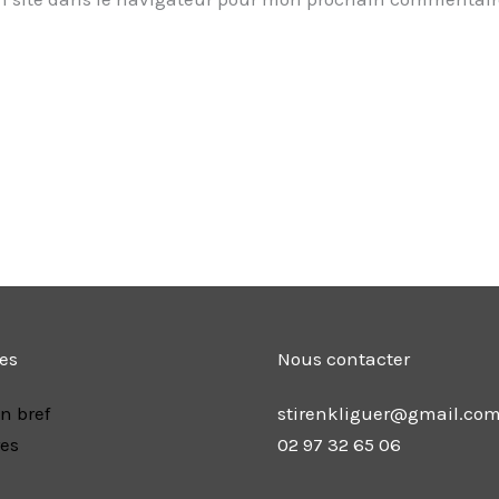
les
Nous contacter
n bref
stirenkliguer@gmail.co
res
02 97 32 65 06