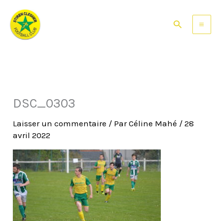
Aller
au
Rechercher
contenu
DSC_0303
Laisser un commentaire
/ Par
Céline Mahé
/
28
avril 2022