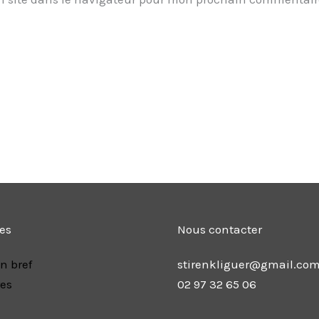
les
Nous contacter
n bref
stirenkliguer@gmail.co
res
02 97 32 65 06