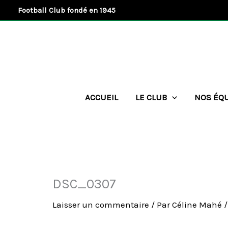
Aller
Football Club fondé en 1945
au
contenu
ACCUEIL
LE CLUB
NOS ÉQ
DSC_0307
Laisser un commentaire
/ Par
Céline Mahé