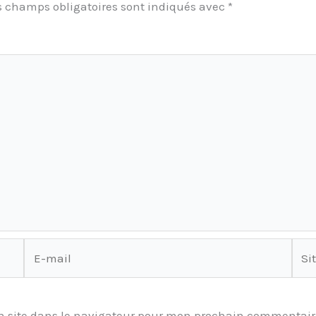
s champs obligatoires sont indiqués avec
*
E-
Site
mail
 site dans le navigateur pour mon prochain commentair