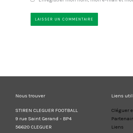
Nous trouver
Liens uti
STIREN CLEGUER FOOTBALL
Cléguer e
9 rue Saint Gerand - BP4
Partenai
56620 CLEGUER
Liens