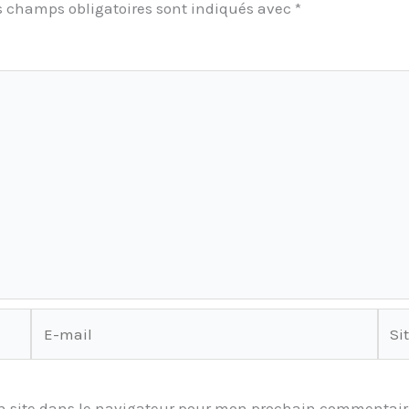
s champs obligatoires sont indiqués avec
*
E-
Site
mail
 site dans le navigateur pour mon prochain commentair