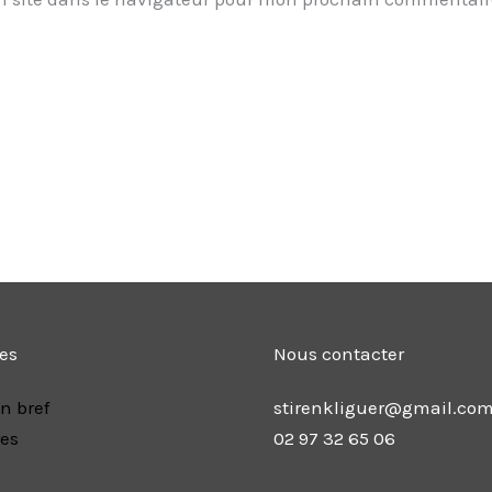
les
Nous contacter
n bref
stirenkliguer@gmail.co
res
02 97 32 65 06