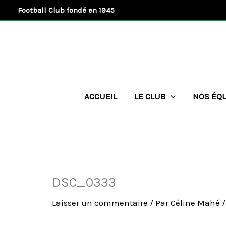
Aller
Football Club fondé en 1945
au
contenu
ACCUEIL
LE CLUB
NOS ÉQ
DSC_0333
Laisser un commentaire
/ Par
Céline Mahé