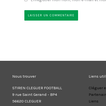
Nous trouver
Liens uti
STIREN CLEGUER FOOTBALL
Cléguer e
9 rue Saint Gerand - BP4
Partenai
56620 CLEGUER
Liens