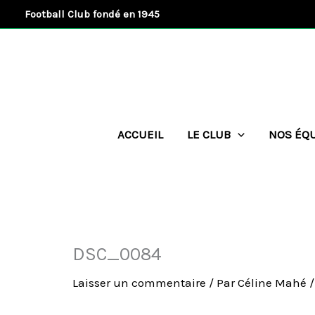
Aller
Football Club fondé en 1945
au
contenu
ACCUEIL
LE CLUB
NOS ÉQ
DSC_0084
Laisser un commentaire
/ Par
Céline Mahé