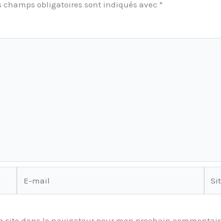
s champs obligatoires sont indiqués avec
*
E-
Site
mail
 site dans le navigateur pour mon prochain commentair