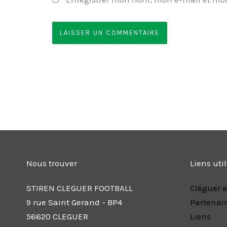
Nous trouver
Liens uti
STIREN CLEGUER FOOTBALL
Cléguer e
9 rue Saint Gerand - BP4
Partenai
56620 CLEGUER
Liens