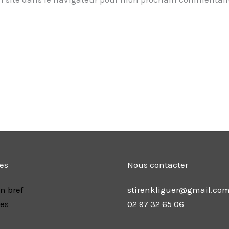
les
Nous contacter
n bref
stirenkliguer@gmail.co
res
02 97 32 65 06