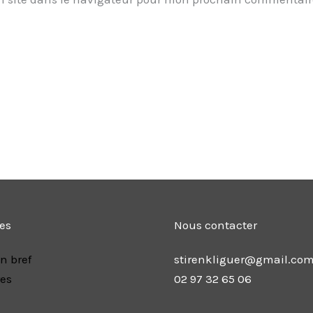
les
Nous contacter
n bref
stirenkliguer@gmail.co
res
02 97 32 65 06