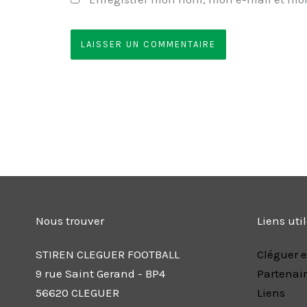
Nous trouver
Liens uti
STIREN CLEGUER FOOTBALL
Cléguer e
9 rue Saint Gerand - BP4
Partenai
56620 CLEGUER
Liens