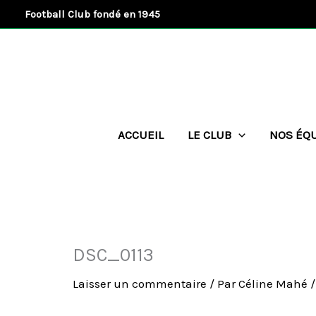
Aller
Football Club fondé en 1945
au
contenu
ACCUEIL
LE CLUB
NOS ÉQ
DSC_0113
Laisser un commentaire
/ Par
Céline Mahé