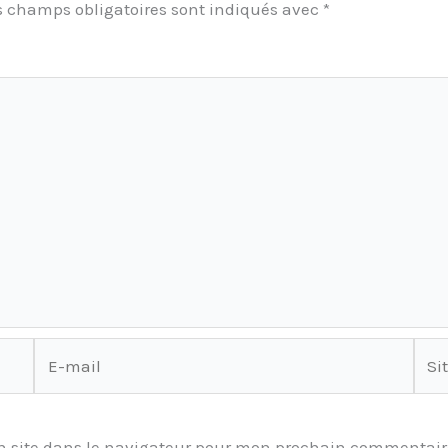
s champs obligatoires sont indiqués avec
*
E-
Site
mail
 site dans le navigateur pour mon prochain commentair