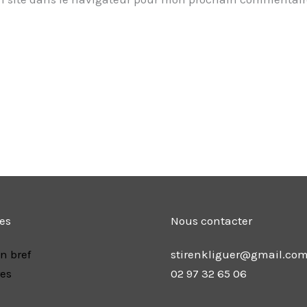
les
Nous contacter
n bref
stirenkliguer@gmail.co
res
02 97 32 65 06