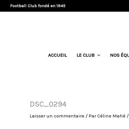
Aller
Football Club fondé en 1945
au
contenu
ACCUEIL
LE CLUB
NOS ÉQ
DSC_0294
Laisser un commentaire
/ Par
Céline Mahé