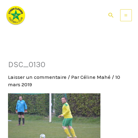
Aller
au
Rechercher
contenu
DSC_0130
Laisser un commentaire
/ Par
Céline Mahé
/
10
mars 2019