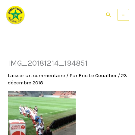
Aller
au
Rechercher
contenu
IMG_20181214_194851
Laisser un commentaire
/ Par
Eric Le Goualher
/
23
décembre 2018