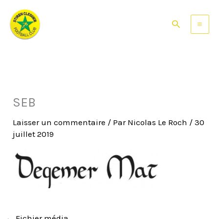
Aller
au
Rechercher
contenu
SEB
Laisser un commentaire
/ Par
Nicolas Le Roch
/
30
juillet 2019
←
Fichier média